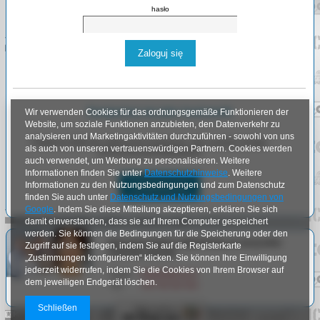
hasło
Zaloguj się
Zarejestruj się jako hurtownik
Wir verwenden Cookies für das ordnungsgemäße Funktionieren der
Website, um soziale Funktionen anzubieten, den Datenverkehr zu
analysieren und Marketingaktivitäten durchzuführen - sowohl von uns
Platforma B2B dla odbiorców hurtowych, aby uzyskać dostęp
als auch von unseren vertrauenswürdigen Partnern. Cookies werden
konieczna jest Rejestracja
auch verwendet, um Werbung zu personalisieren. Weitere
Informationen finden Sie unter
Datenschutzhinweise
. Weitere
Informationen zu den Nutzungsbedingungen und zum Datenschutz
Zarejestruj się
finden Sie auch unter
Datenschutz und Nutzungsbedingungen von
Google
. Indem Sie diese Mitteilung akzeptieren, erklären Sie sich
damit einverstanden, dass sie auf Ihrem Computer gespeichert
werden. Sie können die Bedingungen für die Speicherung oder den
Nasi pracownicy odpowiedzą na wszystkie
Zugriff auf sie festlegen, indem Sie auf die Registerkarte
Państwa pytania.
„Zustimmungen konfigurieren“ klicken. Sie können Ihre Einwilligung
jederzeit widerrufen, indem Sie die Cookies von Ihrem Browser auf
Email:
info@arlgroup.pl
dem jeweiligen Endgerät löschen.
Tel:
+48
730 023 910
Schließen