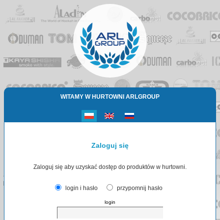
WITAMY W HURTOWNI ARLGROUP
Zaloguj się
Zaloguj się aby uzyskać dostęp do produktów w hurtowni.
login i hasło
przypomnij hasło
login